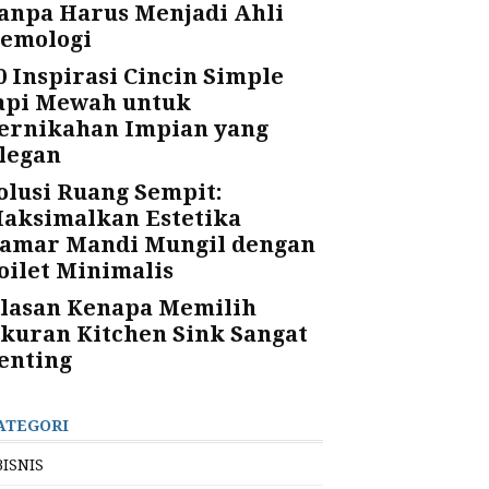
anpa Harus Menjadi Ahli
emologi
0 Inspirasi Cincin Simple
api Mewah untuk
ernikahan Impian yang
legan
olusi Ruang Sempit:
aksimalkan Estetika
amar Mandi Mungil dengan
oilet Minimalis
lasan Kenapa Memilih
kuran Kitchen Sink Sangat
enting
ATEGORI
BISNIS