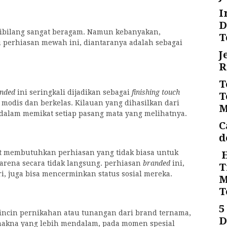
I
D
 dibilang sangat beragam. Namun kebanyakan,
T
perhiasan mewah ini, diantaranya adalah sebagai
J
R
T
anded
ini seringkali dijadikan sebagai
finishing touch
T
 modis dan berkelas. Kilauan yang dihasilkan dari
M
l dalam memikat setiap pasang mata yang melihatnya.
C
d
gat membutuhkan perhiasan yang tidak biasa untuk
H
arena secara tidak langsung. perhiasan
branded
ini,
T
ri, juga bisa mencerminkan status sosial mereka.
M
T
5
ncin pernikahan atau tunangan dari brand ternama,
D
 makna yang lebih mendalam, pada momen spesial