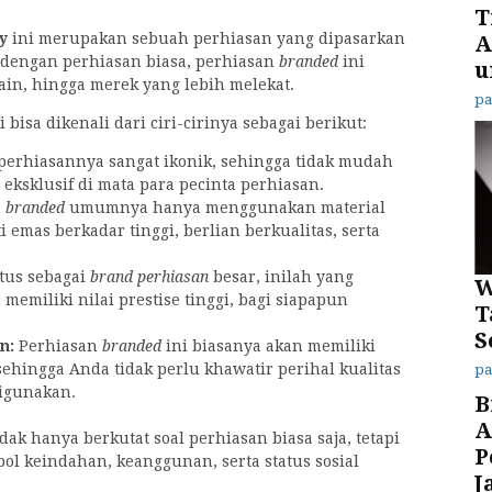
T
ry
ini merupakan sebuah perhiasan yang dipasarkan
A
 dengan perhiasan biasa, perhiasan
branded
ini
u
sain, hingga merek yang lebih melekat.
p
i bisa dikenali dari ciri-cirinya sebagai berikut:
perhiasannya sangat ikonik, sehingga tidak mudah
t eksklusif di mata para pecinta perhiasan.
n
branded
umumnya hanya menggunakan material
ti emas berkadar tinggi, berlian berkualitas, serta
tus sebagai
brand perhiasan
besar, inilah yang
W
emiliki nilai prestise tinggi, bagi siapapun
T
S
an:
Perhiasan
branded
ini biasanya akan memiliki
 sehingga Anda tidak perlu khawatir perihal kualitas
p
digunakan.
B
A
idak hanya berkutat soal perhiasan biasa saja, tetapi
P
bol keindahan, keanggunan, serta status sosial
J