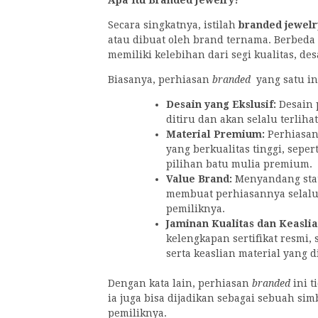
Apa Itu Branded Jewelry?
Secara singkatnya, istilah
branded jewel
atau dibuat oleh brand ternama. Berbeda
memiliki kelebihan dari segi kualitas, de
Biasanya, perhiasan
branded
yang satu in
Desain yang Ekslusif:
Desain 
ditiru dan akan selalu terliha
Material Premium:
Perhiasa
yang berkualitas tinggi, seper
pilihan batu mulia premium.
Value Brand:
Menyandang sta
membuat perhiasannya selalu m
pemiliknya.
Jaminan Kualitas dan Keasli
kelengkapan sertifikat resmi,
serta keaslian material yang 
Dengan kata lain, perhiasan
branded
ini t
ia juga bisa dijadikan sebagai sebuah sim
pemiliknya.