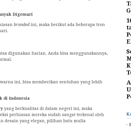
T
G
anyak Digemari
1
rhiasan
branded
ini, maka berikut ada beberapa tren
t
mari.
P
E
S
n bisa digunakan harian. Anda bisa menggunakannya,
M
ormal.
K
T
A
warna ini, bisa memberikan sentuhan yang lebih
U
P
k di Indonesia
ry
yang berkualitas di dalam negeri ini, maka
K
ksi perhiasan mereka sudah sangat terkenal oleh
n desain yang elegan, pilihan batu mulia