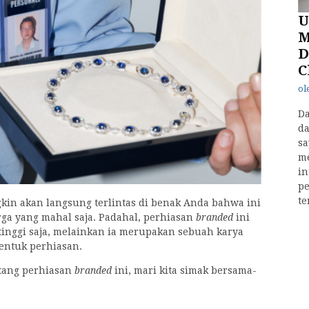
U
M
D
C
ol
Da
da
sa
m
in
pe
te
kin akan langsung terlintas di benak Anda bahwa ini
a yang mahal saja. Padahal, perhiasan
branded
ini
tinggi saja, melainkan ia merupakan sebuah karya
bentuk perhiasan.
ntang perhiasan
branded
ini, mari kita simak bersama-