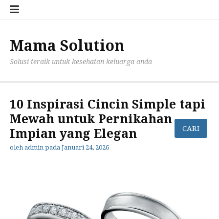
Lompat
Konta
Priva
ke
Kami
Polic
konten
for
mama
Mama Solution
Solusi teraik untuk kesehatan keluarga anda
10 Inspirasi Cincin Simple tapi
Mewah untuk Pernikahan
Impian yang Elegan
oleh
admin
pada
Januari 24, 2026