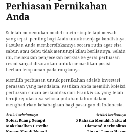
Perhiasan Pernikahan
Anda
Setelah menemukan model cincin simple tapi mewah
yang tepat, penting bagi Anda untuk menjaga kondisinya.
Pastikan Anda membersihkannya secara rutin agar sisa
sabun atau debu tidak menutupi kilau berliannya. Selain
itu, melakukan pengecekan berkala ke gerai perhiasan
resmi sangat disarankan untuk memastikan posisi
berlian tetap aman pada rangkanya.
Memilih perhiasan untuk pernikahan adalah investasi
perasaan yang mendalam. Pastikan Anda memilih koleksi
perhiasan cincin berkualitas dari Frank & co. yang telah
teruji reputasinya selama puluhan tahun dalam
menghadirkan kebahagiaan bagi pasangan di Indonesia.
Lanjut
Artikel sebelumnya
Artikel berikutnya
Solusi Ruang Sempit:
5 Rahasia Memilih Natural
Membaca
Maksimalkan Estetika
Diamond Berkualitas
Kamar Mandi Mungil
Tinggi Tanpa Harus