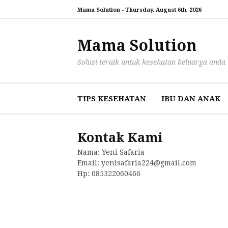
Lompat
Mama Solution -
Thursday, August 6th, 2026
ke
konten
Mama Solution
Solusi teraik untuk kesehatan keluarga anda
TIPS KESEHATAN
IBU DAN ANAK
Kontak Kami
Nama: Yeni Safaria
Email: yenisafaria224@gmail.com
Hp: 085322060466