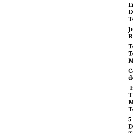
I
D
T
J
R
T
T
M
C
d
H
T
M
T
5
D