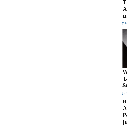
T
A
u
pa
W
T
S
pa
B
A
P
J