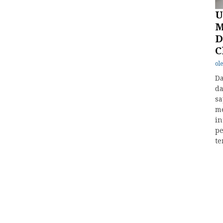
U
M
D
C
ol
Da
da
sa
m
in
pe
te