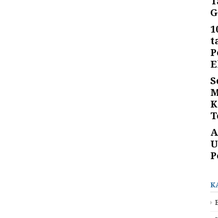
T
G
1
t
P
E
S
M
K
T
A
U
P
K