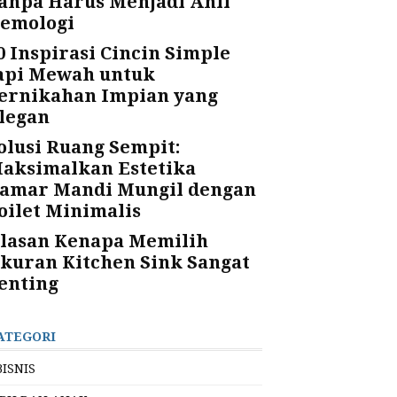
anpa Harus Menjadi Ahli
emologi
0 Inspirasi Cincin Simple
api Mewah untuk
ernikahan Impian yang
legan
olusi Ruang Sempit:
aksimalkan Estetika
amar Mandi Mungil dengan
oilet Minimalis
lasan Kenapa Memilih
kuran Kitchen Sink Sangat
enting
ATEGORI
BISNIS