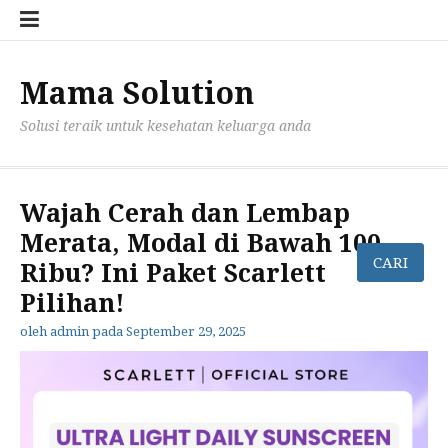
Lompat
Konta
Priva
ke
Kami
Polic
konten
for
mama
Mama Solution
Solusi teraik untuk kesehatan keluarga anda
Wajah Cerah dan Lembap
Merata, Modal di Bawah 100
Ribu? Ini Paket Scarlett
Pilihan!
oleh
admin
pada
September 29, 2025