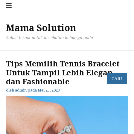
Lompat
Konta
Priva
ke
Kami
Polic
konten
for
mama
Mama Solution
Solusi teraik untuk kesehatan keluarga anda
Tips Memilih Tennis Bracelet
Untuk Tampil Lebih Elegan
dan Fashionable
oleh
admin
pada
Mei 25, 2023