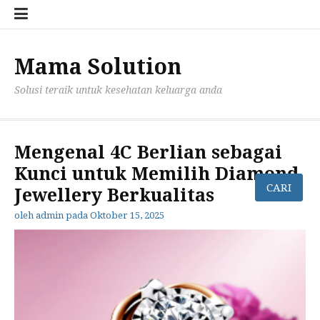
Lompat
Konta
Priva
ke
Kami
Polic
konten
for
mama
Mama Solution
Solusi teraik untuk kesehatan keluarga anda
Mengenal 4C Berlian sebagai
Kunci untuk Memilih Diamond
Jewellery Berkualitas
oleh
admin
pada
Oktober 15, 2025