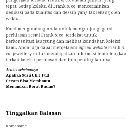
pengerjaan terbaik, Frank & co. adalah pilihan yang
tepat. Setiap koleksi di Frank & co. mencerminkan
dedikasi pada kualitas dan desain yang tak lekang oleh
waktu.
Kami mengundang Anda untuk mengunjungi gerai
perhiasan resmi Frank & co. terdekat untuk
berkonsultasi langsung dan melihat keindahan koleksi
kami. Anda juga dapat menjelajahi
official website
Frank &
co. jewellery untuk mendapatkan informasi lebih lengkap
terkait koleksi perhiasan dan info penting lainnya.
Lanjut
Artikel sebelumnya
Apakah Susu UHT Full
Membaca
Cream Bisa Membantu
Menambah Berat Badan?
Tinggalkan Balasan
Komentar
*