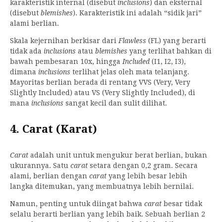
karakteristik internal (disebut
inclusions
) dan eksternal
(disebut
blemishes
). Karakteristik ini adalah “sidik jari”
alami berlian.
Skala kejernihan berkisar dari
Flawless
(FL) yang berarti
tidak ada
inclusions
atau
blemishes
yang terlihat bahkan di
bawah pembesaran 10x, hingga
Included
(I1, I2, I3),
dimana
inclusions
terlihat jelas oleh mata telanjang.
Mayoritas berlian berada di rentang VVS (Very, Very
Slightly Included) atau VS (Very Slightly Included), di
mana
inclusions
sangat kecil dan sulit dilihat.
4. Carat (Karat)
Carat
adalah unit untuk mengukur berat berlian, bukan
ukurannya. Satu
carat
setara dengan 0,2 gram. Secara
alami, berlian dengan
carat
yang lebih besar lebih
langka ditemukan, yang membuatnya lebih bernilai.
Namun, penting untuk diingat bahwa
carat
besar tidak
selalu berarti berlian yang lebih baik. Sebuah berlian 2