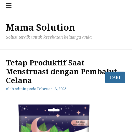
Lompat
Konta
Priva
ke
Kami
Polic
konten
for
mama
Mama Solution
Solusi teraik untuk kesehatan keluarga anda
Tetap Produktif Saat
Menstruasi dengan Pembalut
Celana
oleh
admin
pada
Februari 8, 2025