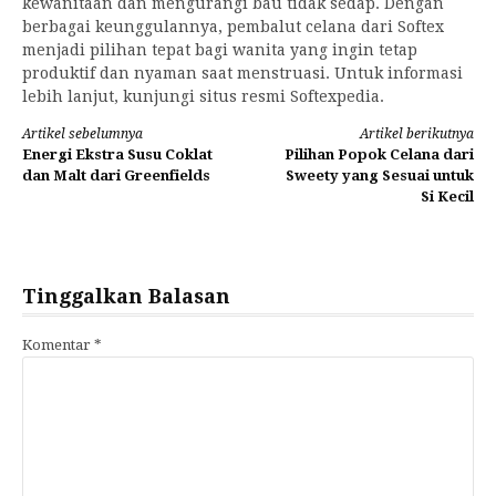
kewanitaan dan mengurangi bau tidak sedap. Dengan
berbagai keunggulannya, pembalut celana dari Softex
menjadi pilihan tepat bagi wanita yang ingin tetap
produktif dan nyaman saat menstruasi. Untuk informasi
lebih lanjut, kunjungi situs resmi Softexpedia.
Lanjut
Artikel sebelumnya
Artikel berikutnya
Energi Ekstra Susu Coklat
Pilihan Popok Celana dari
Membaca
dan Malt dari Greenfields
Sweety yang Sesuai untuk
Si Kecil
Tinggalkan Balasan
Komentar
*